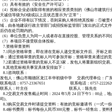
（3）具有有效的《安全生产许可证》；
（4）投标企业必须取得有效的相应资质类别的《佛山市建筑行
天诚信等级为D级或以上且状态显示为“正常”；
（5）企业不得有以下情况，否则采购人将拒绝其投标：①被责
域，由各地建设行政主管部门或招投标监管部门发出的正式文件
后仍在处罚期内的。
（6）单位负责人为同一人或者存在直接控股、管理关系的不同
（7）本项目不接受联合体投标。
7.资格审查资料
7.1同步资格审查，即在潜在竞标人递交竞标文件后、开标之前
单；通过资格审查的竞标人均可参加开标；资格审查未通过的竞
7.2若通过资格审查的竞标人不足3家，发包人将重新组织交易
8.其他竞标相关事宜具体安排如下：
8.1咨询联系：
发包人：佛山市顺德区龙江丰华初级中学 交易代理单位：广
联系电话：0757-23367651 联系电话：0757-222262
联系人：叶主任 联系人：陈先生
8.2交易文件发售截止时间：2024 年5月 24 日下午5：0
司)。
8.3购买交易文件时请提交资料：有效的竞标邀请书（一式一
8.4标书费用：标书每份人民币300元整，标书一经售出，资料