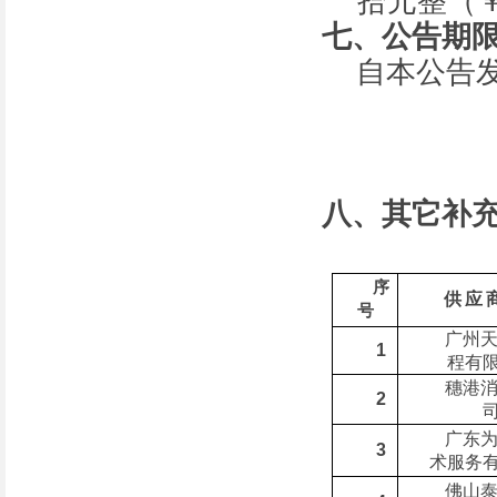
拾
元整（
七、公告期
自本公告
八、其它补
序
供
应
号
广州
1
程有
穗港
2
广东
3
术服务
佛山